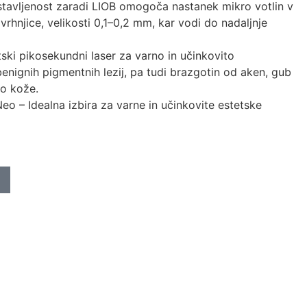
stavljenost zaradi LIOB omogoča nastanek mikro votlin v
hnjice, velikosti 0,1–0,2 mm, kar vodi do nadaljnje
tski pikosekundni laser za varno in učinkovito
benignih pigmentnih lezij, pa tudi brazgotin od aken, gub
jo kože.
eo – Idealna izbira za varne in učinkovite estetske