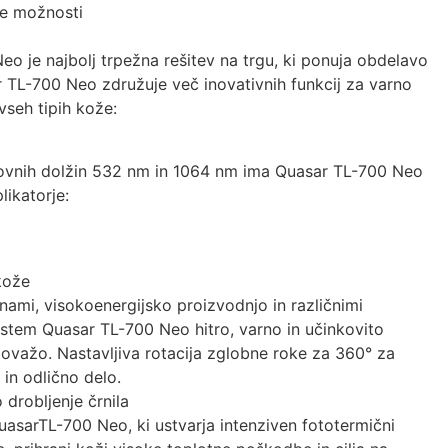
ne možnosti
eo je najbolj trpežna rešitev na trgu, ki ponuja obdelavo
 TL-700 Neo združuje več inovativnih funkcij za varno
vseh tipih kože:
alovnih dolžin 532 nm in 1064 nm ima Quasar TL-700 Neo
likatorje:
kože
nami, visokoenergijsko proizvodnjo in različnimi
istem Quasar TL-700 Neo hitro, varno in učinkovito
ovažo. Nastavljiva rotacija zglobne roke za 360° za
in odlično delo.
drobljenje črnila
asarTL-700 Neo, ki ustvarja intenziven fototermični