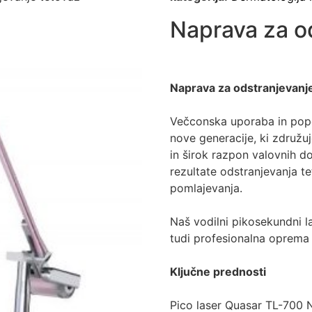
Naprava za o
Naprava za odstranjevanj
Večconska uporaba in popo
nove generacije, ki združu
in širok razpon valovnih do
rezultate odstranjevanja t
pomlajevanja.
Naš vodilni pikosekundni l
tudi profesionalna oprema
Ključne prednosti
Pico laser Quasar TL-700 N