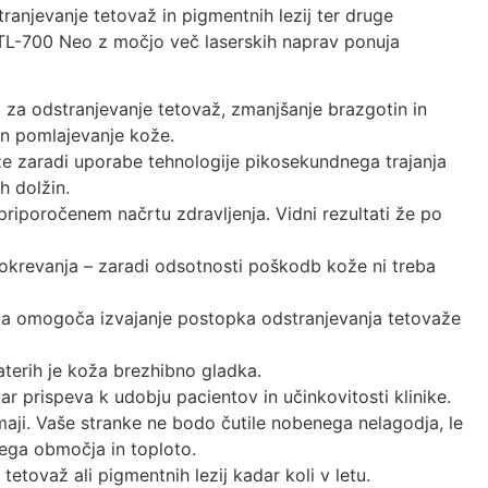
ranjevanje tetovaž in pigmentnih lezij ter druge
 TL-700 Neo z močjo več laserskih naprav ponuja
za odstranjevanje tetovaž, zmanjšanje brazgotin in
in pomlajevanje kože.
 zaradi uporabe tehnologije pikosekundnega trajanja
h dolžin.
priporočenem načrtu zdravljenja. Vidni rezultati že po
 okrevanja – zaradi odsotnosti poškodb kože ni treba
ja omogoča izvajanje postopka odstranjevanja tetovaže
katerih je koža brezhibno gladka.
kar prispeva k udobju pacientov in učinkovitosti klinike.
ji. Vaše stranke ne bodo čutile nobenega nelagodja, le
nega območja in toploto.
etovaž ali pigmentnih lezij kadar koli v letu.