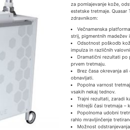
za pomlajevanje kože, odst
estetske tretmaje. Quasar
zdravnikom:
Večnamenska platforma 
strij, pigmentnih madežev 
Odsotnost poškodb kože
impulza in različnih valovni
Dramatični rezultati po 
prvem tretmaju.
Brez časa okrevanja ali
obnavljati.
Popolna varnost tretma
vsakih nekaj tednov.
Trajni rezultati, zaradi 
Hitrejši časi tretmaja – 
Popolnoma udobni tretma
rahlo mravljinčenje tretira
Možnost odstranjevanja t