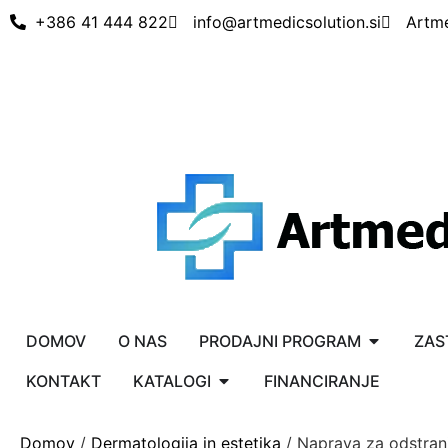
+386 41 444 822
info@artmedicsolution.si
Artm
DOMOV
O NAS
PRODAJNI PROGRAM
ZAS
KONTAKT
KATALOGI
FINANCIRANJE
Domov
/
Dermatologija in estetika
/ Naprava za odstran