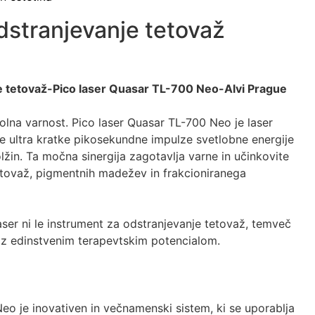
dstranjevanje tetovaž
e tetovaž-Pico laser Quasar TL-700 Neo-Alvi Prague
lna varnost. Pico laser Quasar TL-700 Neo je laser
je ultra kratke pikosekundne impulze svetlobne energije
lžin. Ta močna sinergija zagotavlja varne in učinkovite
etovaž, pigmentnih madežev in frakcioniranega
aser ni le instrument za odstranjevanje tetovaž, temveč
 z edinstvenim terapevtskim potencialom.
eo je inovativen in večnamenski sistem, ki se uporablja