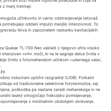
de, prihrani koži visoke toplotne poškodbe in cilja na
 z manj tretmaji.
omogoča učinkovito in varno odstranjevanje tetovaž.
a potrebujejo oddani impulzi manjšo intenzivnost. To
grevanju tkiva in zapoznelem nastanku kavitacijskih
lza Quasar TL-700 Neo uskladi z njegovo ultra visoko
i intenziven »vrh« moči, ki ne le segreje delce črnila v
zbije črnilo s fotomehanskim učinkom »udarnega vala«,
.
ože
lobno inducirani optični razgradnji (LIOB). Fizikalni
zlikuje od tradicionalne selektivne fototermolize, saj
njena, poškodba pa nastane zaradi mehanskega in ne
undni laserji omogočajo frakcijsko pomlajevanje,
fotopomlajevanje z minimalnim obdobjem okrevanja.