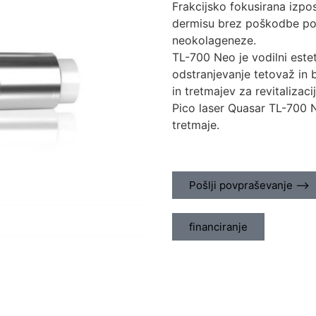
Frakcijsko fokusirana izpo
dermisu brez poškodbe povr
neokolageneze.
TL-700 Neo je vodilni este
odstranjevanje tetovaž in 
in tretmajev za revitalizaci
Pico laser Quasar TL-700 N
tretmaje.
Pošlji povpraševanje ⟶
financiranje