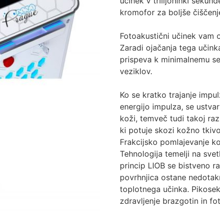
učinek v trilijoninki sekun
kromofor za boljše čiščenje
Fotoakustični učinek vam 
Zaradi ojačanja tega učink
prispeva k minimalnemu se
veziklov.
Ko se kratko trajanje impu
energijo impulza, se ustvar
koži, temveč tudi takoj ra
ki potuje skozi kožno tkivo
Frakcijsko pomlajevanje k
Tehnologija temelji na svet
princip LIOB se bistveno ra
povrhnjica ostane nedotak
toplotnega učinka. Pikosek
zdravljenje brazgotin in 