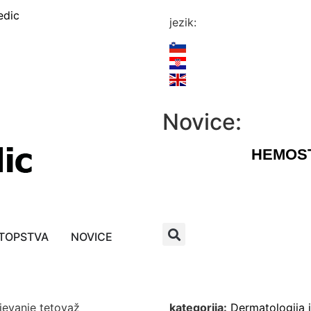
edic
jezik:
Novice:
HEMOST
TOPSTVA
NOVICE
jevanje tetovaž
kategorija:
Dermatologija i