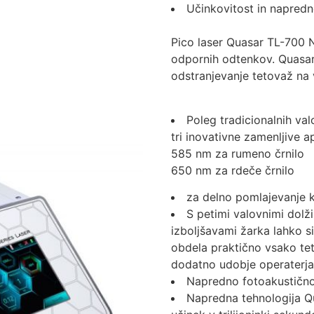
Učinkovitost in napred
Pico laser Quasar TL-700 N
odpornih odtenkov. Quasar
odstranjevanje tetovaž na 
Poleg tradicionalnih v
tri inovativne zamenljive ap
585 nm za rumeno črnilo
650 nm za rdeče črnilo
za delno pomlajevanje 
S petimi valovnimi dolži
izboljšavami žarka lahko s
obdela praktično vsako tet
dodatno udobje operaterja 
Napredno fotoakustično 
Napredna tehnologija Qu