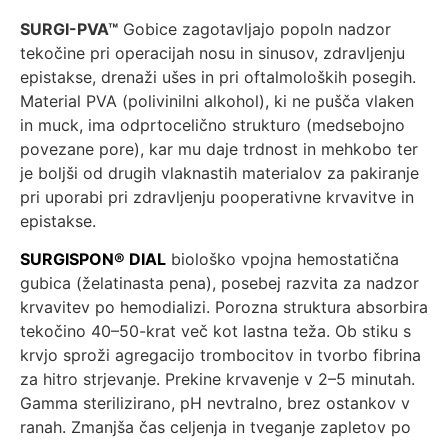
SURGI-PVA™
Gobice zagotavljajo popoln nadzor
tekočine pri operacijah nosu in sinusov, zdravljenju
epistakse, drenaži ušes in pri oftalmoloških posegih.
Material PVA (polivinilni alkohol), ki ne pušča vlaken
in muck, ima odprtocelično strukturo (medsebojno
povezane pore), kar mu daje trdnost in mehkobo ter
je boljši od drugih vlaknastih materialov za pakiranje
pri uporabi pri zdravljenju pooperativne krvavitve in
epistakse.
SURGISPON® DIAL
biološko vpojna hemostatična
gubica (želatinasta pena), posebej razvita za nadzor
krvavitev po hemodializi. Porozna struktura absorbira
tekočino 40–50-krat več kot lastna teža. Ob stiku s
krvjo sproži agregacijo trombocitov in tvorbo fibrina
za hitro strjevanje. Prekine krvavenje v 2–5 minutah.
Gamma sterilizirano, pH nevtralno, brez ostankov v
ranah. Zmanjša čas celjenja in tveganje zapletov po