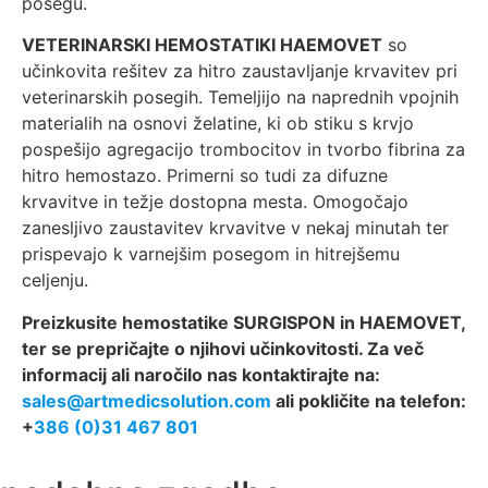
posegu.
VETERINARSKI HEMOSTATIKI HAEMOVET
so
učinkovita rešitev za hitro zaustavljanje krvavitev pri
veterinarskih posegih. Temeljijo na naprednih vpojnih
materialih na osnovi želatine, ki ob stiku s krvjo
pospešijo agregacijo trombocitov in tvorbo fibrina za
hitro hemostazo. Primerni so tudi za difuzne
krvavitve in težje dostopna mesta. Omogočajo
zanesljivo zaustavitev krvavitve v nekaj minutah ter
prispevajo k varnejšim posegom in hitrejšemu
celjenju.
Preizkusite hemostatike SURGISPON in HAEMOVET,
ter se prepričajte o njihovi učinkovitosti. Za več
informacij ali naročilo nas kontaktirajte na:
sales@artmedicsolution.com
ali pokličite na telefon:
+
386 (0)31 467 801