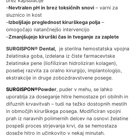
brez kapsulacije
–
Nevtralen pH in brez toksičnih snovi
– varni za
sluznico in kost
–
Izboljšajo preglednost kirurškega polja
–
omogočajo natančnejšo intervencijo
–
Zmanjšujejo kirurški čas in tveganje za zaplete
SURGISPON® Dental,
je sterilna hemostatska vpojna
želatinska goba, izdelana iz čiste farmacevtske
želatinske pene (liofiliziran hidroliziran kolagen),
posebej razvita za oralno kirurgijo, implantologijo,
ekstrakcije in druge zobozdravstvene posege.
SURGISPON®
Powder
, puder v mehu, se lahko
uporablja za doseganje hitre hemostaze pri obilnih in
difuznih krvavitvah – tudi na težko dostopnih mestih
in območjih kirurškega posega. Modificiran vpojni
prah iz naravnih polimernih delcev na osnovi želatine
pospeši proces strjevanja krvi, da se hemostaza
doseže hitro in učinkovito v nekaj minutah.