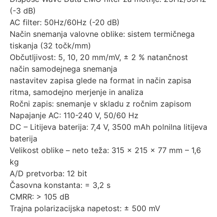
(-3 dB)
AC filter: 50Hz/60Hz (-20 dB)
Način snemanja valovne oblike: sistem termičnega
tiskanja (32 točk/mm)
Občutljivost: 5, 10, 20 mm/mV, ± 2 % natančnost
način samodejnega snemanja
nastavitev zapisa glede na format in način zapisa
ritma, samodejno merjenje in analiza
Ročni zapis: snemanje v skladu z ročnim zapisom
Napajanje AC: 110-240 V, 50/60 Hz
DC – Litijeva baterija: 7,4 V, 3500 mAh polnilna litijeva
baterija
Velikost oblike – neto teža: 315 x 215 x 77 mm – 1,6
kg
A/D pretvorba: 12 bit
Časovna konstanta: = 3,2 s
CMRR: > 105 dB
Trajna polarizacijska napetost: ± 500 mV