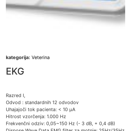
kategorija:
Veterina
EKG
Razred I,
Odvod : standardnih 12 odvodov
Uhajajoči tok pacienta: < 10 µA
Hitrost vzorčenja: 1.000 Hz
Frekvenčni odziv: 0,05~150 Hz (- 3 dB, + 0,4 dB)
Dispose Wave Data EMG filter za motnje: 25Hz/35Hz