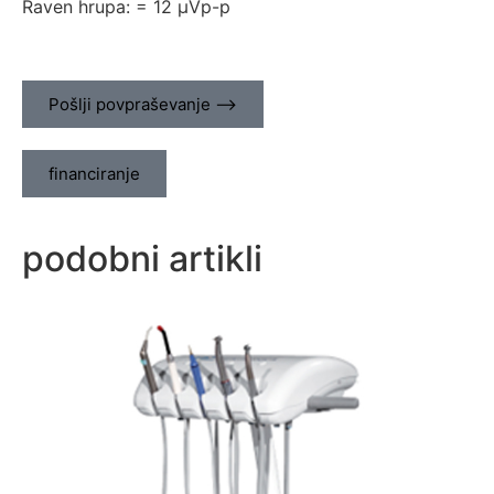
Raven hrupa: = 12 µVp-p
Pošlji povpraševanje ⟶
financiranje
podobni artikli