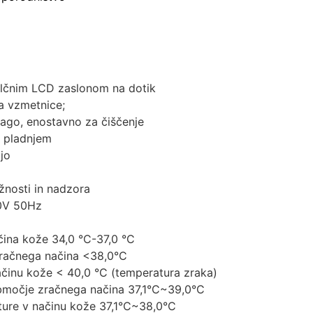
lčnim LCD zaslonom na dotik
a vzmetnice;
vlago, enostavno za čiščenje
n pladnjem
jo
ažnosti in nadzora
20V 50Hz
ina kože 34,0 °C-37,0 °C
račnega načina <38,0°C
ačinu kože < 40,0 °C (temperatura zraka)
bmočje zračnega načina 37,1°C~39,0°C
ure v načinu kože 37,1°C~38,0°C