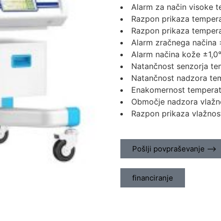
Alarm za način visoke 
Razpon prikaza temper
Razpon prikaza temper
Alarm zračnega načina
Alarm načina kože ±1,0
Natančnost senzorja te
Natančnost nadzora te
Enakomernost temperat
Območje nadzora vlažn
Razpon prikaza vlažnos
Pošlji povpraševanje ⟶
financiranje