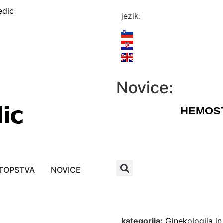
edic
jezik:
Novice:
HEMOST
TOPSTVA
NOVICE
kategorija:
Ginekologija i