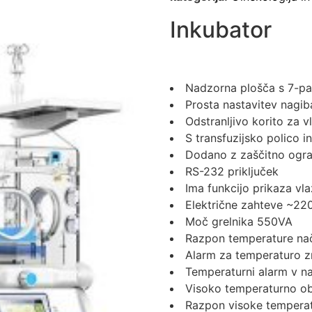
Inkubator
Nadzorna plošča s 7-pa
Prosta nastavitev nagib
Odstranljivo korito za 
S transfuzijsko polico i
Dodano z zaščitno ogra
RS-232 priključek
Ima funkcijo prikaza vl
Električne zahteve ~2
Moč grelnika 550VA
Razpon temperature nač
Alarm za temperaturo z
Temperaturni alarm v n
Visoko temperaturno o
Razpon visoke temperat