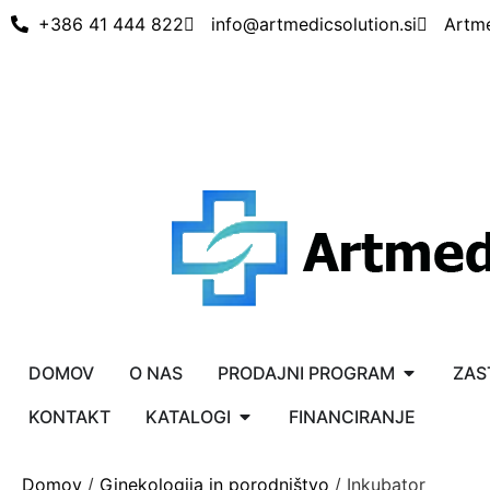
+386 41 444 822
info@artmedicsolution.si
Artm
DOMOV
O NAS
PRODAJNI PROGRAM
ZAS
KONTAKT
KATALOGI
FINANCIRANJE
Domov
/
Ginekologija in porodništvo
/ Inkubator