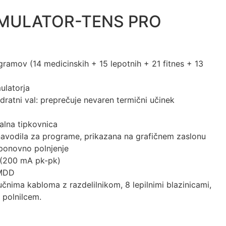
MULATOR-TENS PRO
amov (14 medicinskih + 15 lepotnih + 21 fitnes + 13
ulatorja
dratni val: preprečuje nevaren termični učinek
alna tipkovnica
n navodila za programe, prikazana na grafičnem zaslonu
 ponovno polnjenje
 (200 mA pk-pk)
 MDD
učnima kabloma z razdelilnikom, 8 lepilnimi blazinicami,
s polnilcem.