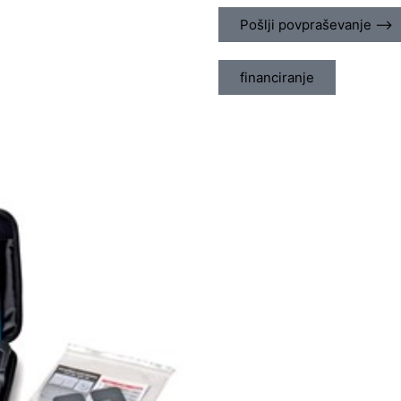
Pošlji povpraševanje ⟶
financiranje