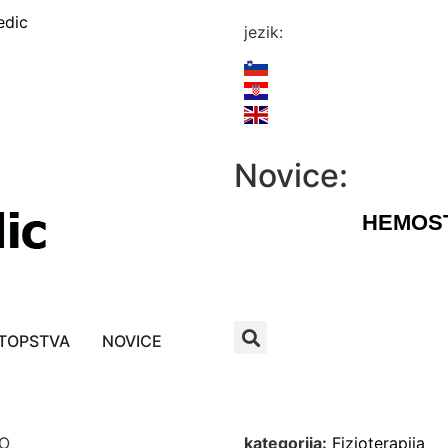
edic
jezik:
Novice:
HEMOST
TOPSTVA
NOVICE
RO
kategorija:
Fizioterapija