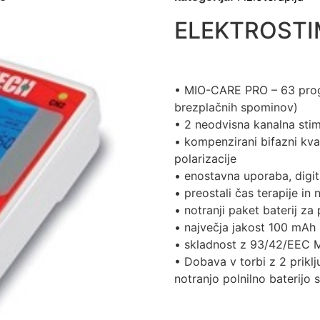
ELEKTROSTI
• MIO-CARE PRO – 63 progr
brezplačnih spominov)
• 2 neodvisna kanalna stim
• kompenzirani bifazni kva
polarizacije
• enostavna uporaba, digit
• preostali čas terapije i
• notranji paket baterij za
• največja jakost 100 mAh
• skladnost z 93/42/EEC
• Dobava v torbi z 2 priklj
notranjo polnilno baterijo 