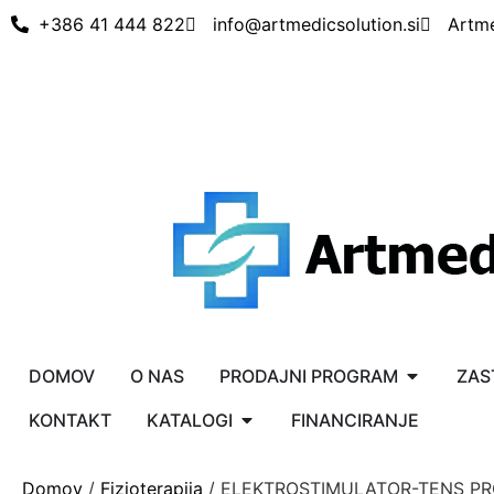
+386 41 444 822
info@artmedicsolution.si
Artm
DOMOV
O NAS
PRODAJNI PROGRAM
ZAS
KONTAKT
KATALOGI
FINANCIRANJE
Domov
/
Fizioterapija
/ ELEKTROSTIMULATOR-TENS P